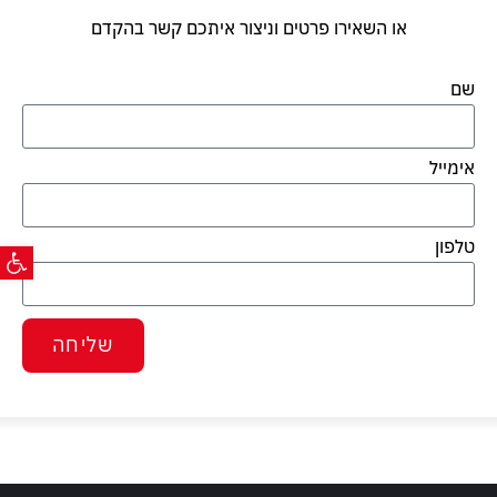
או השאירו פרטים וניצור איתכם קשר בהקדם
שם
אימייל
פתח ס
טלפון
שליחה