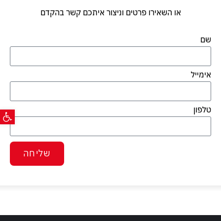
או השאירו פרטים וניצור איתכם קשר בהקדם
שם
אימייל
פתח ס
טלפון
שליחה