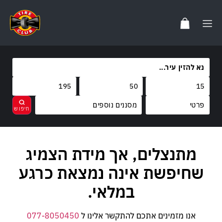
מסננים נוספים
מותגים
מתנצלים, אך מידת הצמיג
נקה
בחר
קוד משקל
FALKEN
שחיפשת אינה נמצאת כרגע
קוד מהירות
82
FARROAD
במלאי.
V
אנו מזמינים אתכם להתקשר אלינו ל
077-8050450