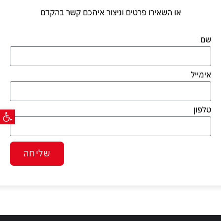
או השאירו פרטים וניצור איתכם קשר בהקדם
שם
אימייל
פתח ס
טלפון
שליחה