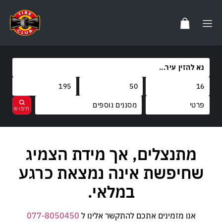
מסננים נוספים
מותגים
מתנצלים, אך מידת הצמיג
נקה
בחר
קוד משקל
FALKEN
שחיפשת אינה נמצאת כרגע
קוד מהירות
88
LANVIGATOR
במלאי.
V
אנו מזמינים אתכם להתקשר אלינו ל
077-8050450