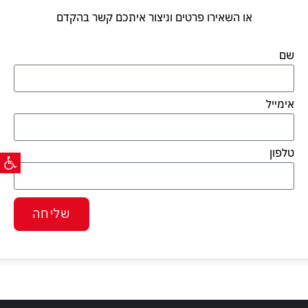
או השאירו פרטים וניצור איתכם קשר בהקדם
שם
אימייל
פתח ס
טלפון
שליחה