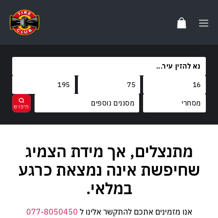
מסננים נוספים
מותגים
מתנצלים, אך מידת הצמיג
נקה
בחר
קוד משקל
FALKEN
שחיפשת אינה נמצאת כרגע
קוד מהירות
107/105
HANKOOK
במלאי.
R
GT
S
אנו מזמינים אתכם להתקשר אלינו ל
077-8050450
FARROAD