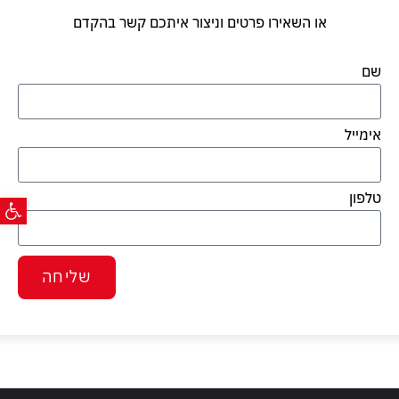
או השאירו פרטים וניצור איתכם קשר בהקדם
שם
אימייל
פתח ס
טלפון
שליחה