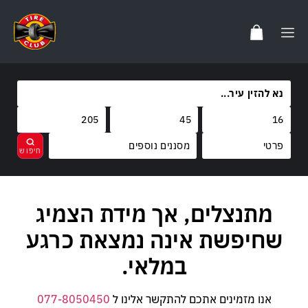
מסננים נוספים
מותגים
מתנצלים, אך מידת הצמיג
נקה
בחר
קוד משקל
TOYO
שחיפשת אינה נמצאת כרגע
קוד מהירות
87
FARROAD
במלאי.
W
אנו מזמינים אתכם להתקשר אלינו ל
077-8050450