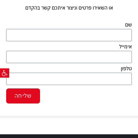
או השאירו פרטים וניצור איתכם קשר בהקדם
שם
אימייל
פתח ס
טלפון
שליחה