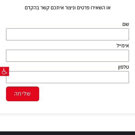
או השאירו פרטים וניצור איתכם קשר בהקדם
שם
אימייל
פתח ס
טלפון
שליחה