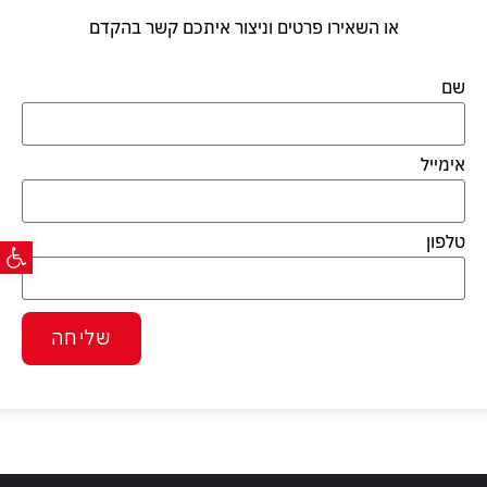
או השאירו פרטים וניצור איתכם קשר בהקדם
שם
אימייל
פתח ס
טלפון
שליחה