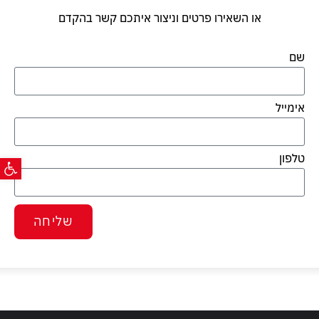
או השאירו פרטים וניצור איתכם קשר בהקדם
שם
אימייל
פתח ס
טלפון
שליחה