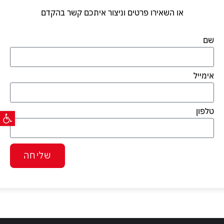
או השאירו פרטים וניצור איתכם קשר בהקדם
שם
אימייל
פתח ס
טלפון
שליחה