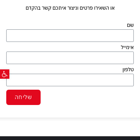
או השאירו פרטים וניצור איתכם קשר בהקדם
שם
אימייל
פתח ס
טלפון
שליחה