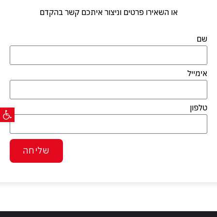
או השאירו פרטים וניצור איתכם קשר בהקדם
שם
אימייל
פתח ס
טלפון
שליחה