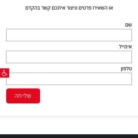
או השאירו פרטים וניצור איתכם קשר בהקדם
שם
אימייל
פתח ס
טלפון
שליחה