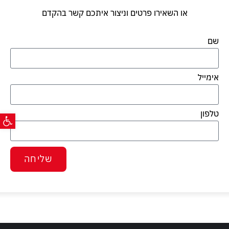
או השאירו פרטים וניצור איתכם קשר בהקדם
שם
אימייל
פתח ס
טלפון
שליחה