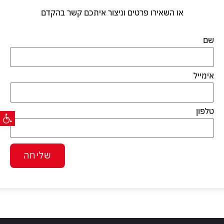
או השאירו פרטים וניצור איתכם קשר בהקדם
שם
אימייל
פתח ס
טלפון
שליחה