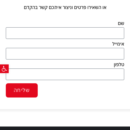
או השאירו פרטים וניצור איתכם קשר בהקדם
שם
אימייל
פתח ס
טלפון
שליחה