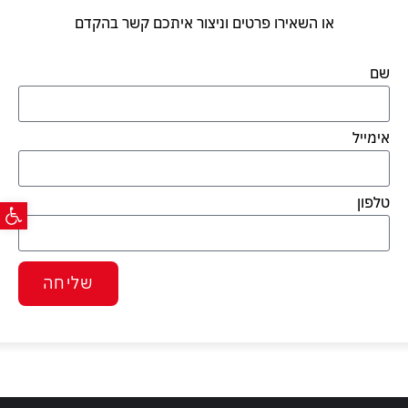
או השאירו פרטים וניצור איתכם קשר בהקדם
שם
אימייל
פתח ס
טלפון
שליחה