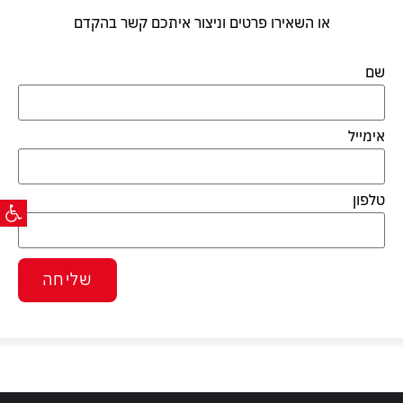
או השאירו פרטים וניצור איתכם קשר בהקדם
שם
אימייל
פתח ס
טלפון
שליחה