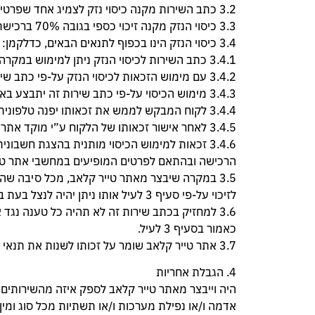
3.2 כתב השירות מקנה כיסוי נזק לצמיג אחד שפרטיו מוטבעים ע”ג החשבונית.
3.3 כיסוי הנזק מקנה זיכוי כספי בגובה 70% ברכישת צמיג זהה חדש במקום צמיג שניזוק. הזיכוי הכספי הינו ממחיר הצמיג אותו שילם הצרכן במועד הרכישה.
3.4 כיסוי הנזק הינו בכפוף לתנאים הבאים, כדלקמן:
3.4.1 כתב השירות לכיסוי הנזק ניתן למימוש במקרה של נזק לצמיג אחד בלבד, כהגדרתו לעיל.
3.4.2 עם מימוש הזכאות לכיסוי הנזק על-פי כתב שירות זה, יפקע כתב השירות מיידית.
3.4.3 מימוש הכיסוי על-פי כתב שירות זה יתבצע באחד ממרכזי השירות בלבד שהוגדרו לכך ע”י מוקד אתר טייר קלאב.
3.4.4 לקוח המבקש לממש את זכאותו יפנה טלפונית למוקד אתר טייר קלאב בטלפון 077-8050450 .
3.4.5 לאחר אישור זכאותו של הלקוח ע”י מוקד אתר טייר קלאב, יופנה לאחד ממרכזי השירות שהוגדרו ע”י אתר טייר קלאב לבצע את מימוש כיסוי הנזק.
3.4.6 זכאות למימוש הכיסוי מותנית בהצגת חשבונית-מס מקורית ובזיהוי הצמיג לגביו מתבקש מימוש הכיסוי על-פי הפרטים המופיעים בחשבונית
הרכישה ובהתאם לפרטים המופיעים במחשבי אתר טי
3.5 במקרה שיבצר מאתר טייר קלאב, מכל סיבה שהיא, לספק צמיג חדש זהה במקום צמיג שניזוק לפי תנאי כתב שירות זה, יינתן זיכוי כספי שווה ערך
לזיכוי על-פי סעיף 3 לעיל אותו ניתן יהיה לנצל בעת ביצוע רכישה באתר טייר קלאב.
3.6 למחזיק בכתב שירות זה לא תהיה כל טענה נגד אתר טייר קלאב במקרה של אי אספקת צמיג חדש במקום צמיג שניזוק, ובלבד שקיבל זיכוי כספי
כאמור בסעיף 3 לעיל.
3.7 אתר טייר קלאב שומר על זכותו לשנות את תנאי כתב שירות זה בכל עת על-פי שיקול דעתו, ובלבד שלא תפגענה הזכויות על-פי כתב שירות התקף עובר לביצוע השינוי.
4. הגבלת אחריות
היה וייבצר מאתר טייר קלאב לספק איזה מהשירותים 
אדמה ו/או נפילת מערכות ו/או תשתיות מכל סוג ומין