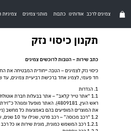
צמיגים לרכב
אודותינו
כתבות
מותגי צמיגים
צמיגיות 
תקנון כיסוי נזק
כתב שירות – הטבות לרוכשים צמיגים
כיסוי נזק לצמיגים – הטבה ייחודית המבטיחה את ה
חד פעמי, לצמיג אחד ברכישת רביעיית צמיגים, עד ש
1. הגדרות
ראש העין, 4809181). האתר מופע
את המוצרים המופיעים בהם באמצעות כל מחשב (נייח 
1.2 “רכב מכוסה” – רכב פרטי, שגילו עד 10 שנים, עבורו נרכשו צמיגים באתר טייר קלאב, למעט כלי רכב על פי המפורט להלן:
1.2.1 רכב המשמש כמונית, מונית שירות או כל רכב המסיע נוסעים בתשלום.