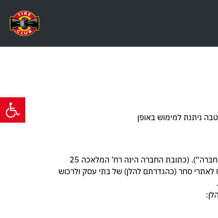
פתח סרגל
בה ניתנת למימוש באופן
1.1 “אתר טייר קלאב” – אתר בבעלות חברת אוטולוקס טיירס (ישראל) בע”מ, ח.פ. 512057241 ומופעל על ידה (להלן: “החברה“). (כתובת החברה הינה רח’ המלאכה 25
היכנס לאתרי סחר (כהגדרתם להלן) של בתי עסק ולרכוש