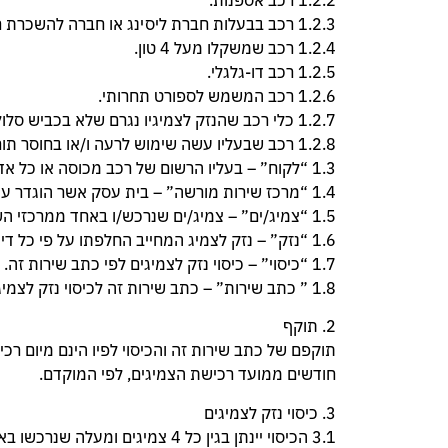
1.2.2 רכב אספנות.
1.2.3 רכב בבעלות חברת ליסינג או חברה להשכרת רכב.
1.2.4 רכב שמשקלו מעל 4 טון.
1.2.5 רכב דו-גלגלי.
1.2.6 רכב המשמש לספורט תחרותי.
1.2.7 כלי רכב שהנזק לצמיגיו נגרם שלא בכביש סלול.
1.2.8 רכב שבעליו עשה שימוש לרעה ו/או בחוסר תום לב בתנאי כתב שירות זה.
1.3 “לקוח” – בעליו הרשום של רכב מכוסה או כל אדם אחר הנוהג ברכב מכוסה ברשות הבעלים.
1.4 “מרכז שירות מורשה” – בית עסק אשר הוגדר ע”י אתר טייר קלאב לבצע את מימוש כיסוי הנזק.
1.5 “צמיג/ים” – צמיג/ים שנרכש/ו באחד ממרכזי השירות והורכב/ו ברכב מכוסה.
1.6 “נזק” – נזק לצמיג המחייב החלפתו על פי כל דין ולמעט: בלאי טבעי, גניבה, אובדן, נזק שנגרם מחוץ לדרך סלולה, בזדון או בחוסר תום לב.
1.7 “כיסוי” – כיסוי נזק לצמיגים לפי כתב שירות זה.
1.8 ” כתב שירות” – כתב שירות זה לכיסוי נזק לצמיגים.
2. תוקף
חודשים ממועד רכישת הצמיגים, לפי המוקדם.
3. כיסוי נזק לצמיגים
3.1 הכיסוי יינתן בגין כל 4 צמיגים ומעלה שנרכשו באותה עסקה באתר טייר קלאב והורכבו ברכב מכוסה.