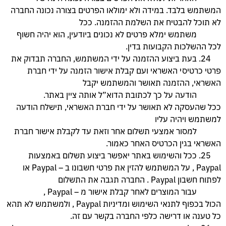
המשתמש בלבד. במידה ולא ימולאו הפרטים בצורה נכונה החברה
לא תוכל להבטיח את השלמת ההזמנה. ככל
משתמש ימלא פרטים לא נכונים ביודעין, הוא יהיה חשוף
לכל ההשלכות הקבועות בדין.
24. בעת ביצוע ההזמנה על ידי המשתמש, החברה תבדוק את
פרטי כרטיסי האשראי ועם קבלת אישור הזמנה על
ידי חברת
האשראי, ההזמנה תאושר והמשתמש יקבל
הודעה על כך לכתובת הדוא”ל אותה ציין באתר.
ככל
שהעסקה לא תאושר על ידי חברת האשראי, תישלח הודעה
למשתמש ויהיה עליו
למסור אמצעי תשלום אחר וזאת
עד לקבלת אישור חברת
האשראי בגין הכרטיס האחר כאמור.
25. ככל והשימוש באתר יאפשר ביצוע תשלום באמצעות
Paypal , על המשתמש להזין את פרטי חשבונו ב – Paypal
או
לפתוח חשבון Paypal . החברה תגבה את התשלום
עבור המוצרים לאחר קבלת אישור מ – Paypal ,
הכול
בכפוף לתנאי השימוש ומדיניות Paypal , ולמשתמש לא תהא
כל טענה או דרישה כלפי החברה בקשר עם זה.