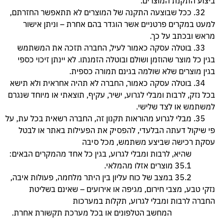
ביצוע התקנת המוצרים.
32. ככל שבוצעה התקנה של המוצרים לא תתאפשר החזרתם,
למעט במקרים פרטניים אשר הוגדר בהם אחרת – וניתן אישור
מראש ובכתב על כך.
33. בוטלה עסקה כאמור לעיל, החברה תזכה את המשתמש
בגין כל מוצר שהוזמן ושולם ובוטלה הזמנתו. לא יינתן זיכוי כספי
בגין מוצרים שלא שולמה בגינם תמורה כספית.
34. בוטלה עסקה כאמור, החברה לא תהיה אחראית ולא תישא
בכל נזק, לרבות ומבלי לגרוע, ישיר, עקיף, תוצאתי או מיוחד שנגרם
למשתמש או לצד שלישי.
35. מבלי לגרוע מהוראות תקנון זה, החברה רשאית בכל עת, על
פי שיקול דעתה הבלעדי, להפסיק את הפעילות באתר או לבטל
עסקת רכישה שביצע משתמש, מכל סיבה
שהיא, לרבות ומבלי לגרוע, בגין כל אחד מהמקרים הבאים:
35.1 מוצרים אזלו מהמלאי.
35.2 במצב של כוח עליון בין היתר מלחמה, פעולות איבה,
נזקי טבע, מצבי חירום, מגיפה או אירועים – שאינם בשליטת
החברה לרבות ומבלי לגרוע, תקלות במערכות
המחשב הטלפונים או בכל מערכת תקשורת אחרת.