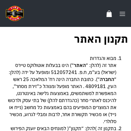
תקנון האתר
מבוא והגדרות
אתר זה (להלן: “
האתר
“) הינו בבעלות אוטולוקס טיירס
(ישראל) בע”מ, ח.פ. 512057241 ומופעל על ידה (להלן:
“
החברה
“). כתובת החברה הינה רח’ המלאכה 25 ראש
העין, 4809181 . האתר מופעל ומנוהל כ”זירת מסחר”,
המאפשרת למשתמשים, באמצעות גלישה באינטרנט,
להיכנס לאתרי סחר (כהגדרתם להלן) של בתי עסק ולרכוש
את המוצרים המופיעים בהם באמצעות כל מחשב (נייח או
נייד) או מכשיר תקשורת אחר, לרבות ומבלי לגרוע, מכשיר
סלולרי.
בתקנון זה )להלן: “תקנון”( למונחים הבאים יוענק הפירוש