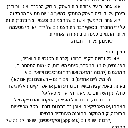
46. אחריות על עבודת בית העסק )פירוק, הרכבה, איזון וכיו”ב(
תינתן על ידי בית העסק המתקין למשך 14 יום ממועד ההתקנה .
47. אחריות למשך 4 שנים על הצמיגים )פגמי ייצור בלבד( תינתן
על ידי החברה, בכפוף לבדיקת הצמיגים על ידה ו/או מי מטעמה
וליתר התנאים כמפורט בתעודת האחריות
שתינתן על ידי החברה.
קניין רוחני
48. כל זכויות הקניין הרוחני (לרבות כל זכויות היוצרים,
הפטנטים, סימני המסחר, סימני השירות, השמות המסחריים,
המדגמים [לרבות “מראה ואווירה” ומרכיבים ויזואליים או
לא מילוליים אחרים] בין אם הינם – רשומים ובין אם לאו)
באתר, באפליקציה ובשירות, מידע תוכן או אשר קיימת אליו גישה
כחלק מן השירות, כל מאגר מידע המופעל על
ידי החברה, תוכנה וכל העיצוב, הטקסט והגרפיקה של
האתר ו/או האפליקציה, אופן בחירתם וסידורם, וכל קומפילציות
התוכנה, קוד המקור והתוכנה העומדים בבסיסו
(לרבות יישומונים [applets] וסקריפטים) יישארו קניינה של
החברה.