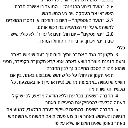
2.6. “מועד ביצוע ההזמנה” – המועד בו אישרה חברת
האשראי את העסקה שביצע המשתמש.
2.7. “מועד האספקה” – היום בו הורכבו או נמסרו המוצרים
למשתמש על ידי הצמיגייה בה רכש אותם.
2.8. “ימי עסקים” – יום חול, ימים א’ עד ה’, לא כולל שישי,
שבת, ימי זיכרון, ערבי חג, חג וחול המועד.
כללי
3. תקנון זה מגדיר את זכויותיך וחובותיך בעת שימוש באתר
ובעת הזמנת מוצר המוצע באתר. אנא קרא תקנון זה בקפידה, מפני
שהוא מהווה הסכם מחייב בינך לבין החברה.
תנאי תקנון זה יחולו על כל שימוש שמבוצע באתר, בין אם
השימוש נעשה באמצעות מחשב (נייח או נייד) או באמצעות כל
מכשיר תקשורת אחר.
4. החברה רשאית, בכל עת וללא הודעה מראש, לפי שיקול
דעתה הבלעדי להפסיק את הפעילות באתר.
5. החברה רשאית, בהתאם לשיקול דעתה הבלעדי, למנוע את
הגישה והשימוש באתר או ביצוע פעולות אם המשתמש השתמש
באתר באופן שאינו הולם או שלא על פי