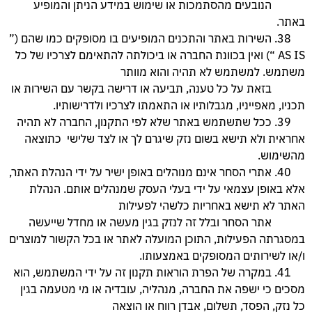
הנובעים מהסתמכות או שימוש במידע הניתן והמופיע
באתר.
38. השירות באתר והתכנים המופיעים בו מסופקים כמו שהם (”
AS IS “) ואין בכוונת החברה או ביכולתה להתאימם לצרכיו של כל
משתמש. למשתמש לא תהיה והוא מוותר
בזאת על כל טענה, תביעה או דרישה בקשר עם השירות או
תכניו, מאפייניו, מגבלותיו או התאמתו לצרכיו ולדרישותיו.
39. ככל שתשתמש באתר שלא לפי התקנון, החברה לא תהיה
אחראית ולא תישא בשום נזק שיגרם לך או לצד שלישי כתוצאה
מהשימוש.
40. אתרי הסחר אינם מנוהלים באופן ישיר על ידי הנהלת האתר,
אלא באופן עצמאי על ידי בעלי העסק שמנהלים אותם. הנהלת
האתר לא תישא באחריות כלשהי לפעילות
אתר הסחר ובלל זה לנזק בגין מעשה או מחדל שייעשה
במסגרתה הפעילות, התוכן המועלה לאתר או בכל הקשור למוצרים
ו/או לשירותים המסופקים באמצעותו.
41. במקרה של הפרת הוראות תקנון זה על ידי המשתמש, הוא
מסכים כי ישפה את החברה, מנהליה, עובדיה או מי מטעמה בגין
כל נזק, הפסד, תשלום, אבדן רווח או הוצאה