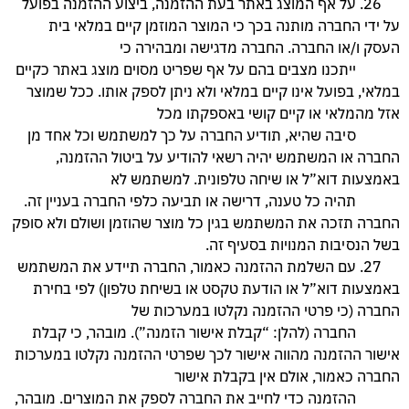
26. על אף המוצג באתר בעת ההזמנה, ביצוע ההזמנה בפועל
על ידי החברה מותנה בכך כי המוצר המוזמן קיים
במלאי בית
העסק ו/או החברה. החברה מדגישה ומבהירה כי
ייתכנו מצבים בהם על אף שפריט מסוים מוצג
באתר כקיים
במלאי, בפועל אינו קיים במלאי ולא ניתן לספק אותו. ככל שמוצר
אזל מהמלאי או קיים קושי באספקתו
מכל
סיבה שהיא, תודיע החברה על כך למשתמש וכל אחד מן
החברה או המשתמש יהיה רשאי להודיע על ביטול
ההזמנה,
באמצעות דוא”ל או שיחה טלפונית. למשתמש לא
תהיה כל טענה, דרישה או תביעה כלפי החברה בעניין
זה.
החברה תזכה את המשתמש בגין כל מוצר שהוזמן ושולם ולא סופק
בשל הנסיבות המנויות בסעיף זה.
27. עם השלמת ההזמנה כאמור, החברה תיידע את המשתמש
באמצעות דוא”ל או הודעת טקסט או בשיחת טלפון) לפי בחירת
החברה (כי פרטי ההזמנה נקלטו במערכות של
החברה (להלן: “קבלת אישור הזמנה”). מובהר, כי קבלת
אישור ההזמנה מהווה אישור לכך שפרטי ההזמנה נקלטו במערכות
החברה כאמור, אולם אין בקבלת אישור
ההזמנה כדי לחייב את החברה לספק את המוצרים. מובהר,