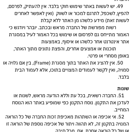
49. יש לעשות באתר שימוש חוקי בלבד. אין להעתיק, לפרסם,
להפיץ, לשכפל, לתרגם למכור או לשווק (ואין לאפשר לאחרים
לעשות זאת) מידע כלשהו מן האתר ללא קבלת
רשות מפורשת של החברה מראש ובכתב. יובהר ויודגש כי
האמור מתייחס גם לפרסום או שימוש בכל האמור לעיל במסגרת
אתר אינטרנט אחר כלשהו או איסוף, באמצעות
תוכנות או אמצעים אחרים, והפצת נתונים מתוך האתר,
באופן מסחרי או פרטי.
50. אין להציג את האתר בתוך מסגרת (Frame), בין אם גלויה או
סמויה, ואין לקשר לעמודים המצויים בתוכו, אלא לעמוד הבית
בלבד.
שונות
51. החברה רשאית, בכל עת וללא הודעה מראש, לשנות או
לעדכן את התקנון. נוסח התקנון כפי שמופיע באתר הוא הנוסח
המחייב.
52. אי אכיפה או השתהות מאכיפת זכות החברה של כל הוראה
המנויה בתקנון זה, לא תהווה ויתור של אכיפה נוספת של הוראה זו
או של כל הוראה אחרת. אם, מכל סיבה,