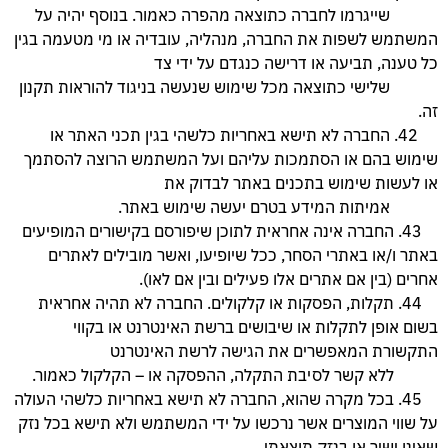
שייגרמו לחברה כתוצאה מהפרה כאמור. בנוסף יהיה על
המשתמש לשפות את החברה, מנהליה, עובדיה או מי מטעמה בגין
כל טענה, תביעה או דרישה כנגדם על ידי צד
שלישי כתוצאה מכל שימוש שנעשה בניגוד להוראות תקנון
זה.
42. החברה לא תישא באחריות כלשהי בגין תכני האתר או
שימוש בהם או הסתמכות עליהם ועל המשתמש הרוצה להסתמך
או לעשות שימוש בתכנים באתר לבדוק את
אמיתות המידע בטרם יעשה שימוש באתר.
43. החברה אינה אחראית לתוכן שיפורסם בקישורים המופיעים
באתר ו/או באתרי הסחר, ככל שיופיעו, ואשר מובילים לאתרים
אחרים (בין אם אתרים אלו פעילים ובין אם לאו).
44. תקלות, הפסקות או קלקולים. החברה לא תהיה אחראית
בשום אופן לתקלות או שיבושים ברשת האינטרנט או בקווי
התקשורת המאפשרים את הגישה לרשת האינטרנט
ללא קשר לסיבת התקלה, ההפסקה או – הקלקול כאמור.
45. בכל מקרה שהוא, החברה לא תישא באחריות כלשהי העולה
על שווי המוצרים אשר נרכשו על ידי המשתמש ולא תישא בכל נזק
שאינו ישיר או בנזק תוצאתי.