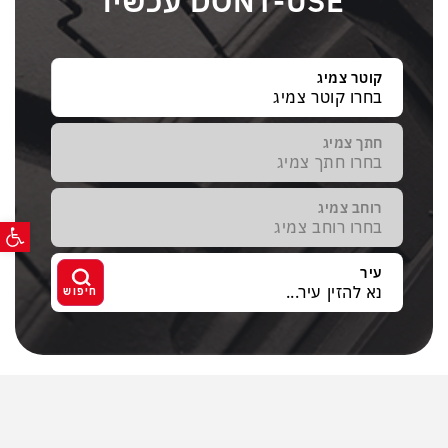
DONT-USE עכשיו
קוטר צמיג
חתך צמיג
רוחב צמיג
פתח ס
עיר