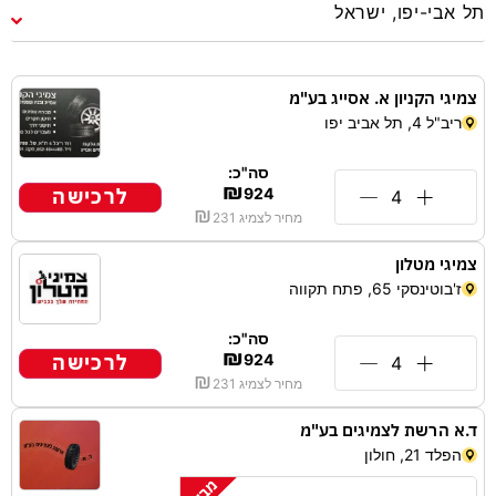
צמיגי הקניון א. אסייג בע"מ
ריב"ל 4, תל אביב יפו
סה"כ:
₪
לרכישה
924
₪
מחיר לצמיג
231
צמיגי מטלון
ז'בוטינסקי 65, פתח תקווה
סה"כ:
₪
לרכישה
924
₪
מחיר לצמיג
231
ד.א הרשת לצמיגים בע"מ
הפלד 21, חולון