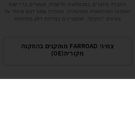
החברה מיוצרים בטכנולוגיה חדשנית, ועמודים בדרישות
התקינה האירופאית המחמירה. החברה שמה דגש מיוחד על
צמיגים "ירוקים", המצטיינים בצריכת דלק מופחתת
צמיגי FARROAD מותקנים בהתקנה
מקורית(OE)
צמיגים
צמיגי פאלקן FALKEN
צמיגי טויו TOYO