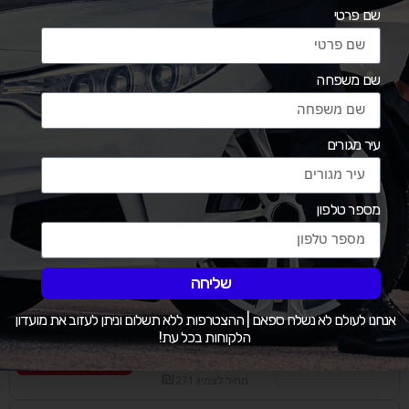
שם פרטי
סה"כ:
₪
לרכישה
1084
₪
מחיר לצמיג
271
שם משפחה
צמיגי אם המושבות
אבשלום גיסין 64, פתח תקווה
עיר מגורים
סה"כ:
₪
לרכישה
1084
₪
מחיר לצמיג
271
מספר טלפון
צמיגיות נוספות לפי מרחק
צמיגי המלך שלמה
שליחה
העמל 49, אשדוד
אנחנו לעולם לא נשלח ספאם | ההצטרפות ללא תשלום וניתן לעזוב את מועדון
הלקוחות בכל עת!
סה"כ:
₪
לרכישה
1084
₪
מחיר לצמיג
271