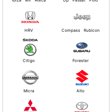
Ibiza
Mii
Ateca
Up
Passat
Polo
HRV
Compass
Rubicon
Citigo
Forester
Micra
Alto