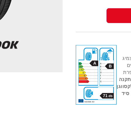
הצמיג
A
ם
B
פרת
תקנה
ולקסווגן
סיד
71
db