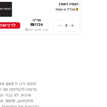
הצמיג האמין
מג'דל א-שמס
סה"כ:
₪
לרכישה
1724
₪
מחיר לצמיג
431
הנקוק הינו ה"
כוכב הע
בדומה להצלחתן של חבר
ואיכות. לא בכדי ג
פולק
בקביעות את המקומות ה