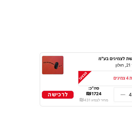
ת לצמיגים בע"מ
ן
גים
סה"כ:
₪
לרכישה
1724
₪
מחיר לצמיג
431