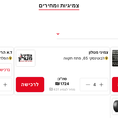
צמיגיות ומחירים
צמיגי מטלון
ד.א הרש
ז'בוטינסקי 65, פתח תקווה
הפלד 21, חולו
ברכישת 4 צמי
סה"כ:
₪
לרכישה
1724
₪
מחיר לצמיג
431