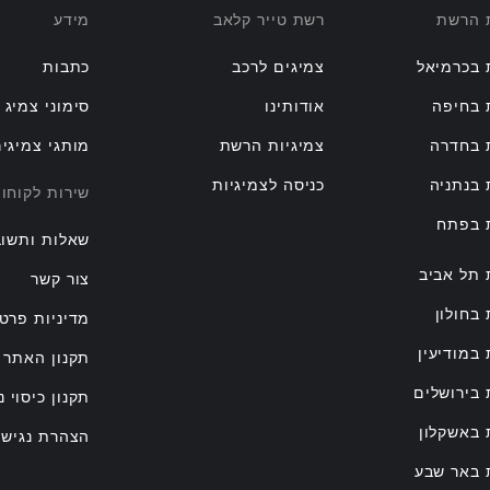
ת הרשת
רשת טייר קלאב
מידע
 בכרמיאל
צמיגים לרכב
כתבות
 בחיפה
אודותינו
סימוני צמיג
 בחדרה
צמיגיות הרשת
מותגי צמיגי
 בנתניה
כניסה לצמיגיות
שירות לקוחו
ת בפתח
שאלות ותשוב
 תל אביב
צור קשר
 בחולון
מדיניות פרטי
 במודיעין
תקנון האתר
 בירושלים
תקנון כיסוי נ
 באשקלון
הצהרת נגישו
 באר שבע