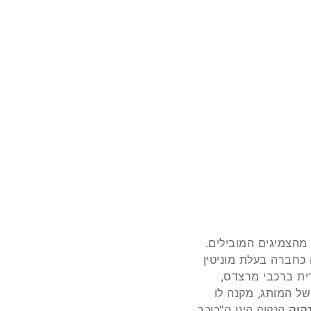
 ה-6 בעולם והינו אחד מהצמיגים המובילים.
 כחברה בעלת מוניטין
רית ברכבי מרצדס,
נית של המותג, מקנה לו
הנקוק הינו ה"כוכב