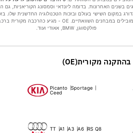
ים בשנים האחרונות. בדומה ליונדאי וסמסונג הקוריאניות, גם ה
דורג במקום השישי בעולם ובזכות הטכנולוגיה החדשנית שלו. בזכו
בקביעות במקומות המובילים במבחנים השוואתיים. OE - מגיע 
פולקסווגן, BMW, אאודי ועוד.
Picanto
Sportage
Ceed
TT
A1
A3
A6
RS Q8