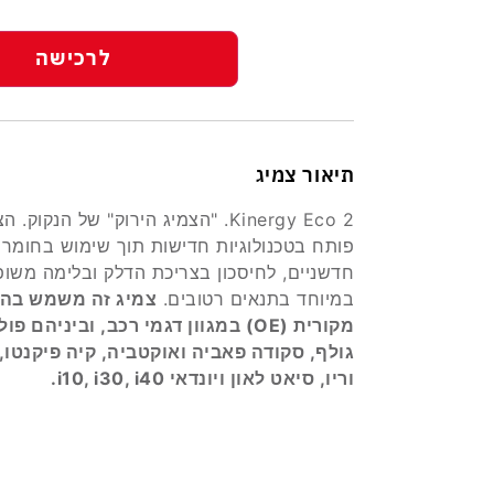
לרכישה
תיאור צמיג
Kinergy Eco 2. "הצמיג הירוק" של הנקוק. 
פותח בטכנולוגיות חדישות תוך שימוש בחומרי
חדשניים, לחיסכון בצריכת הדלק ובלימה משו
במיוחד בתנאים רטובים.
צמיג זה משמש בה
מקורית (OE) במגוון דגמי רכב, וביניהם פ
גולף, סקודה פאביה ואוקטביה, קיה פיקנטו, 
וריו, סיאט לאון ויונדאי i10, i30, i40.