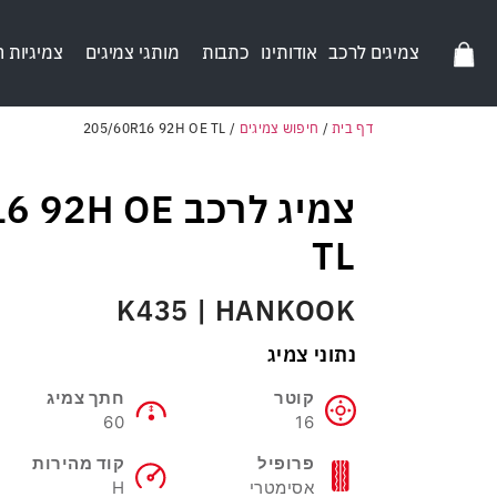
צמיגים לרכב
אודותינו
כתבות
מותגי צמיגים
צמיגיות 
דף בית
/
חיפוש צמיגים
/
205/60R16 92H OE TL
צמיג לרכב  OE
TL
K435 | HANKOOK
נתוני צמיג
קוטר
חתך צמיג
60
16
פרופיל
קוד מהירות
אסימטרי
H