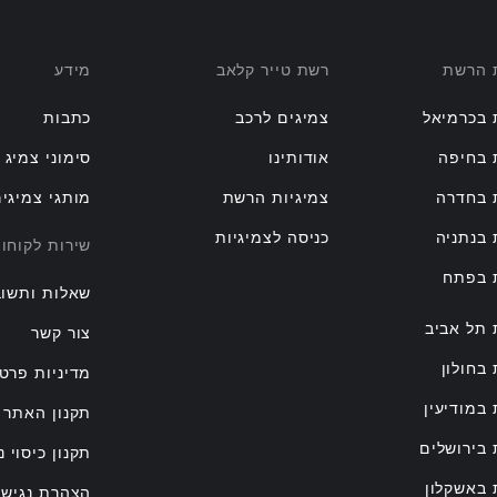
ת הרשת
רשת טייר קלאב
מידע
 בכרמיאל
צמיגים לרכב
כתבות
 בחיפה
אודותינו
סימוני צמיג
 בחדרה
צמיגיות הרשת
מותגי צמיגי
 בנתניה
כניסה לצמיגיות
שירות לקוחו
ת בפתח
שאלות ותשוב
 תל אביב
צור קשר
 בחולון
מדיניות פרטי
 במודיעין
תקנון האתר
 בירושלים
תקנון כיסוי נ
 באשקלון
הצהרת נגישו