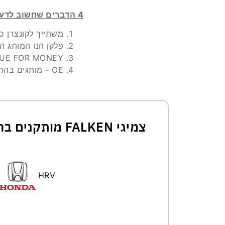
4 הדברים שחשוב לדעת על פלקן
משתייך לקונצרן סומי
פלקן הנו המותג המ
UE FOR MONEY.
OE - מותגים בהרכבה מקורית על סקודה סופרב, סיאט אטקה, טויוטה קורולה ועוד.
צמיגי FALKEN מותקנים בהתקנה מקורית(OE)
HRV