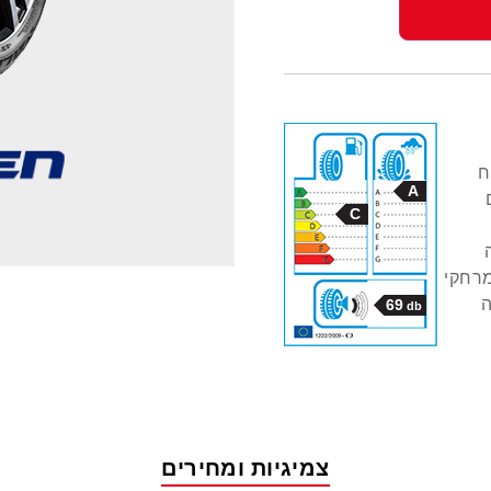
ח
A
C
מרחקי
, הגבוה
69
db
צמיגיות ומחירים