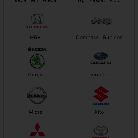
Ibiza
Mii
Ateca
Up
Passat
Polo
HRV
Compass
Rubicon
Citigo
Forester
Micra
Alto