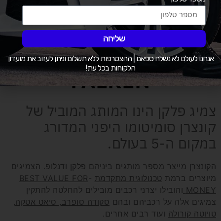
שליחה
על המותג
אנחנו לעולם לא נשלח ספאם | ההצטרפות ללא תשלום וניתן לעזוב את מועדון
הלקוחות בכל עת!
FALKEN
צמיג פלקן הינו המותג המוביל של
קונצרן סומיטומו היפני המדורג
במקום ה-5 בעולם.
הקונצרן מייצר מספר מותגים ביניהם פלקן ודנלופ. הצמיגים
מיוצרים ברמת
טכנולוגית מתקדמת
-
BEST VALUE FOR
MONEY
והובילו יצרני רכבים מובילים להחלטה להתקין
צמיגים אלה על רכביהם ובהם
סקודה סופרב, סיאט אטקה,
טויוטה קורולה
ועוד רבים אחרים.