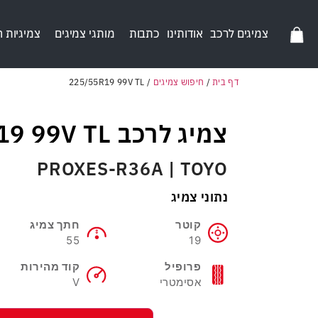
צמיגים לרכב
אודותינו
כתבות
מותגי צמיגים
צמיגיות 
דף בית
/
חיפוש צמיגים
/
225/55R19 99V TL
צמיג לרכב 225/55R19 99V TL
PROXES-R36A | TOYO
נתוני צמיג
קוטר
חתך צמיג
55
19
פרופיל
קוד מהירות
אסימטרי
V