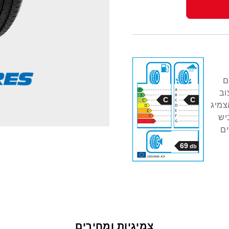
הנוסעים
וב
C
C
צמיג
יש
ים
69
db
צמיגיות ומחירים