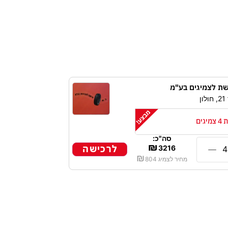
ת לצמיגים בע"מ
ן
גים
סה"כ:
₪
לרכישה
3216
₪
מחיר לצמיג
804