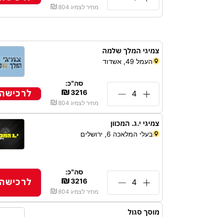
₪
מחיר לצמיג
804
צמיגי המלך שלמה
העמל 49, אשדוד
סה"כ:
₪
לרכישה
3216
₪
מחיר לצמיג
804
צמיגי י.ג. המכוון
בעלי המלאכה 6, ירושלים
רוצי
לרכ
סה"כ:
TIRECLUB ובואו להנות מההטבו
₪
לרכישה
3216
₪
מחיר לצמיג
804
מוסך סגול