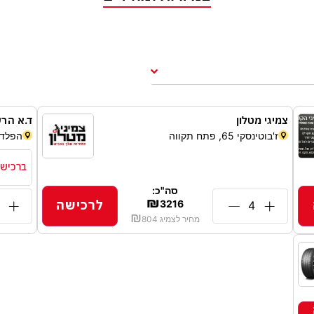
צמיגי מטלון
ד.א הרש
ז'בוטינסקי 65, פתח תקווה
הפלד 21, חולו
ברכישת 4 צמי
סה"כ:
₪
לרכישה
3216
₪
מחיר לצמיג
804