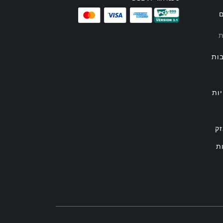
ם
ת
ות
ות
זק
ת