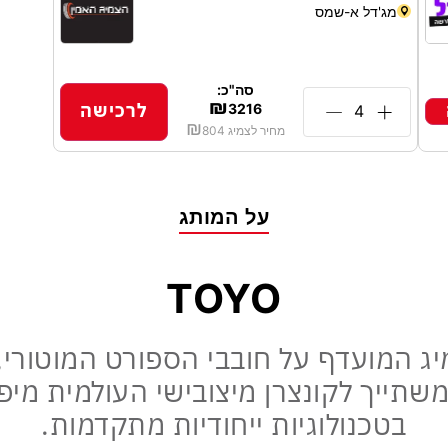
מג'דל א-שמס
עיר מגורים
סה"כ:
מספר טלפון
₪
לרכישה
3216
₪
מחיר לצמיג
804
שליחה
על המותג
עולם לא נשלח ספאם | ההצטרפות ללא תשלום וניתן לעזוב את מועדון הלקוחות ב
TOYO
מיג המועדף על חובבי הספורט המוטורי,
משתייך לקונצרן מיצובישי העולמית מיפן
בטכנולוגיות ייחודיות מתקדמות.