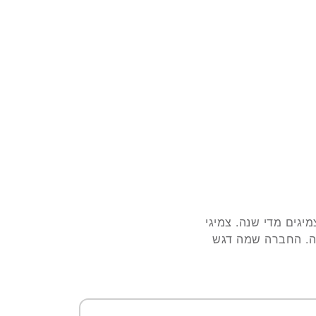
כל עת!
נת 2007 במפעל החברה בשנדונג, המייצר כ- 20 מיליון צמיגים מדי שנה. צמיגי
רה. החברה שמה דגש