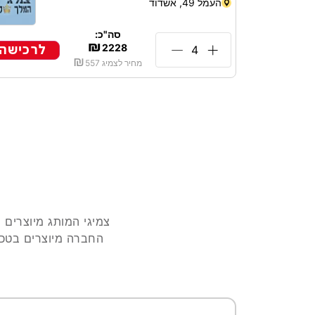
העמל 49, אשדוד
סה"כ:
₪
לרכישה
2228
₪
מחיר לצמיג
557
אנחנו ל
החברה מיוצרים בטכנ