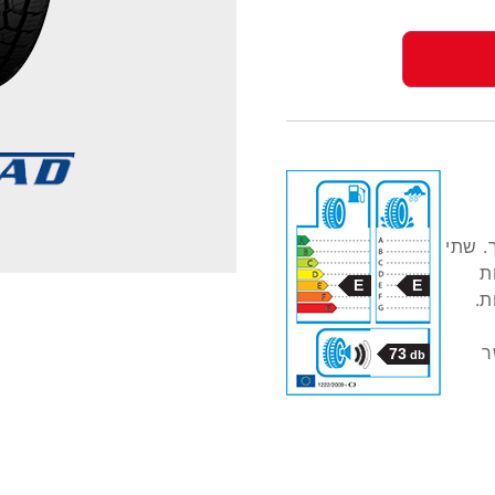
. שתי
ת
E
E
ת.
ר
73
db