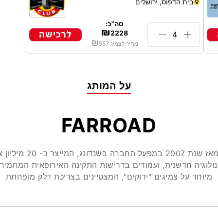
בית הדפוס, ירושלים
מספר טלפון
סה"כ:
₪
לרכישה
2228
₪
מחיר לצמיג
557
שליחה
עולם לא נשלח ספאם | ההצטרפות ללא תשלום וניתן לעזוב את מועדון הלקוחות ב
על המותג
FARROAD
צמיגי המותג מיוצרים מאז ש
ולוגיה חדשנית, ועמודים בדרישות התקינה האירופאית המחמי
מיוחד על צמיגים "ירוקים", המצטיינים בצריכת דלק מופחתת