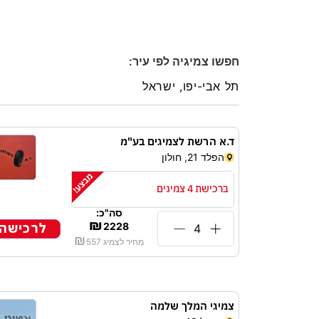
חפשו צמיגיה לפי עיר:
ד.א הרשת לצמיגים בע"מ
הפלד 21, חולון
רוצי
ברכישת 4 צמיגים
לרכ
TIRECLUB ובואו להנות מההטבו
סה"כ:
₪
לרכישה
2228
₪
מחיר לצמיג
557
צמיגי המלך שלמה