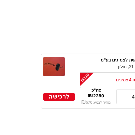
ת לצמיגים בע"מ
ן
גים
סה"כ:
₪
לרכישה
2280
₪
מחיר לצמיג
570