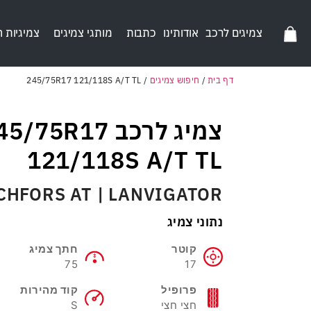
צמיגים לרכב
אודותינו
כתבות
מותגי צמיגים
צמיגיות 
דף בית
/
חיפוש צמיגים
/
245/75R17 121/118S A/T TL
צמיג לרכב 5/75R17
121/118S A/T TL
CHFORS AT | LANVIGATOR
נתוני צמיג
קוטר
חתך צמיג
75
17
פרופיל
קוד מהירות
חצי חצי
S