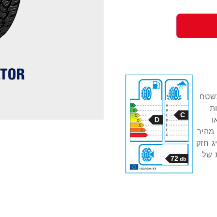
ם בשטח
ת
C
ו
D
מהיר
ג חזק
 של
72
db