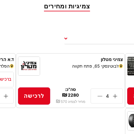
צמיגיות ומחירים
צמיגי מטלון
ד.א הרש
ז'בוטינסקי 65, פתח תקווה
הפלד 21, חולו
ברכישת 4 צמי
סה"כ:
₪
לרכישה
2280
₪
מחיר לצמיג
570