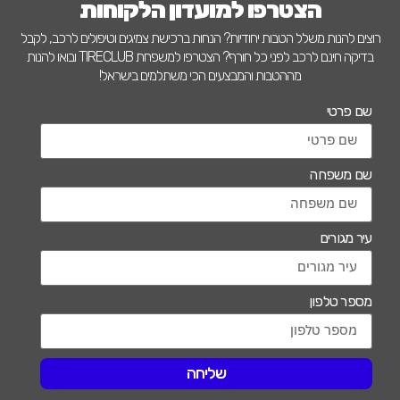
הצטרפו למועדון הלקוחות
סה"כ:
רוצים להנות משלל הטבות יחודיות? הנחות ברכישת צמיגים וטיפולים לרכב, לקבל
₪
לרכישה
1864
בדיקה חינם לרכב לפני כל חורף? הצטרפו למשפחת TIRECLUB ובואו להנות
₪
מחיר לצמיג
466
מההטבות והמבצעים הכי משתלמים בישראל!
צמיגי רשף
שם פרטי
הפטיש 5, טירת כרמל
סה"כ:
שם משפחה
₪
לרכישה
1864
₪
מחיר לצמיג
466
עיר מגורים
אבי צפלר צמיגים
חלוצי התעשיה 64, חיפה
כיוון פרונט ב-200 ש"ח ברכישת 2
מספר טלפון
צמיגים
סה"כ:
₪
לרכישה
1864
₪
מחיר לצמיג
466
שליחה