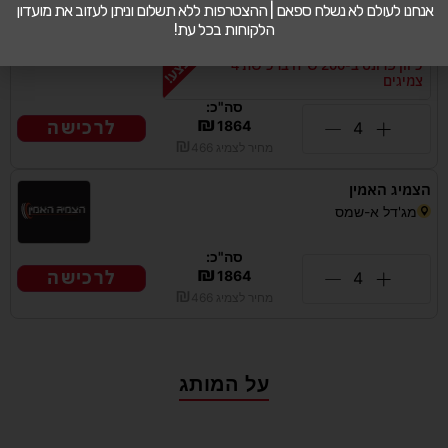
מוסך סגול
אנחנו לעולם לא נשלח ספאם | ההצטרפות ללא תשלום וניתן לעזוב את מועדון
החרושת 67, כרמיאל
הלקוחות בכל עת!
כיוון פרונט ב-200 ש"ח ברכישת 4
צמיגים
סה"כ:
₪
לרכישה
1864
₪
מחיר לצמיג
466
הצמיג האמין
מג'דל א-שמס
סה"כ:
₪
לרכישה
1864
₪
מחיר לצמיג
466
על המותג