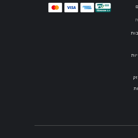
ם
ת
ות
ות
זק
ת