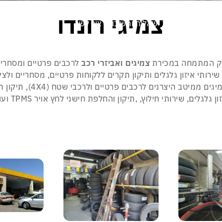
צמיגי רונדו
הרשת
סימוני צמיג
שאלות ותשובות
צור קשר
ק המתמחה במכירת
צמיגים ואביזרי רכב
לרכבים פרטיים ומסחריים מ
ירותי איזון גלגלים ותיקון תקרים ללקוחות פרטיים, מסחריים ולציי
יטב היצרנים לרכבים פרטיים ולרכבי שטח (4X4), תיקון תקרים (פנצ’רים),
ון גלגלים, שירותי חילוץ, ,תיקון והחלפת חישני לחץ אויר TPMS ועוד.