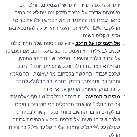
יותר ולהחלפה תדירה יותר של הצמיגים, יש לכך גם
114
משמעות אדירה על צריכת הדלק. צמיגים לא מנופחים
כראוי יגבירו את ההתנגדות מול הכביש ויעלו את צריכת
115/113
הדלק בין 12%- 9% ויותר. העלייה הזו יכולה להתבטא בעד
116/113
אלפי שקלים בשנה.
אל תעמיסו על הרכב
– פעולה נוספת שלא תמיד כולנו
116/114
שמים לב אליה היא העמסת חפצים על הרכב. אם תעמיסו
על הרכב שלכם ותשאירו חפצים שונים בתא המטען,
120/116
תגדילו את צריכת הדלק. וככל שתעמיסו יותר? הרכב
120/117
שלכם יעבוד יותר קשה בלסחוב, מה שאומר, יותר מאמץ
ומתוך כך יותר צורך בדלק. בנוסף, השתדלו לא לחבר
121/118
לרכב מתקן אופניים או גגון אם אין צורך.
121/119
מהירות הנסיעה
– הידעתם שכל קמ”ש נוסף מעלה את
צריכת הדלק? זהו אחד מהכללים הכי חשובים בחיסכון
121/120
בדלק וגם הדבר החשוב ביותר בכל הקשור לבטיחות
שלכם ושל הנוסעים. אל תתפתו לנסוע במהירות גבוהה
75
שעולה על 90 קמ”ש ותמנעו עלייה של עד 20% בהוצאות
77
הדלק.