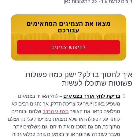
רוצים לדעת עוד? כל התשובות כאן.
108
מצאו את הצמיגים המתאימים
108/106
עבורכם
109
לחיפוש צמיגים
109/107
110
איך לחסוך בדלק? ישנן כמה פעולות
110/108
פשוטות שתוכלו לעשות
111
בדיקת לחץ אוויר בצמיגים
– לחץ האוויר בצמיגים
112
משפיע באופן ישיר על צריכת הדלק, אך נהגים רבים לא
112/110
ממלאים כראוי את האוויר
בצמיגי הרכב
שלהם ובוחרים
לוותר על הפעולה הזו שלא נמצאת בעדיפות עליונה אצלם.
113
מתוך כך, הם גם מסכנים את חייהם וגם משלמים יותר.
מעבר לעובדה שחוסר אוויר בצמיגים גורם לבלאי גבוה
113/111