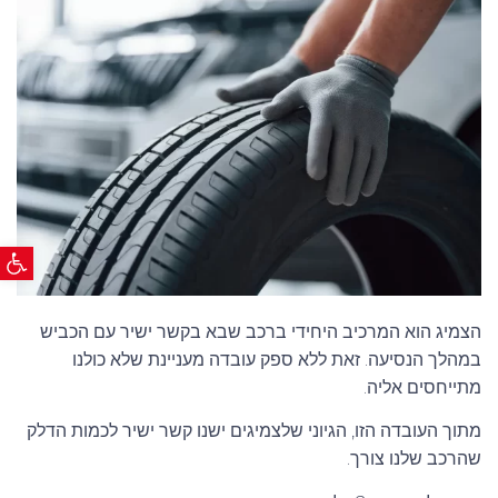
H
101
HANKOOK
P
102
LANVIGATOR
Q
102/100
GT
R
103
FARROAD
S
103/101
T
104
פתח ס
V
104/102
W
105
הצמיג הוא המרכיב היחידי ברכב שבא בקשר ישיר עם הכביש
במהלך הנסיעה. זאת ללא ספק עובדה מעניינת שלא כולנו
Y
106
מתייחסים אליה.
106/104
מתוך העובדה הזו, הגיוני שלצמיגים ישנו קשר ישיר לכמות הדלק
107
שהרכב שלנו צורך.
107/105