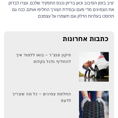
יציב בזמן הסיבוב וכאן בדיוק נכנס התפקיד שלכם, עצרו לבדוק
91
את הצמיגים מדי פעם ובמידת הצורך החליפו אותם, ככה גם
92
תחסכו בעלויות הדלק וגם תשמרו על עצמכם.
93
94
כתבות אחרונות
95
תיקון פנצ’ר – בואו ללמוד איך
96
להחליף גלגל בקלות
97
98
99
החלפת צמיגים – כל מה שצריך
99/97
לדעת