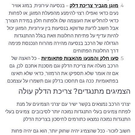
מזגן מגביר צריכת דלק
– בנסיעה עירונית, במזג אוויר
79
נעים כדאי ואפילו רצוי להימנע מהפעלת המזגן, או לפחות
81
כדאי להחליש את העוצמה שלו ולפתוח חלון במידת הצורך.
אבל חשוב לדעת שדווקא בנסיעות בין עירוניות, המזגן יכול
82
להיות עדיף על פתיחת החלונות וזאת בגלל ההתנגדות
הגדולה של הרכב בנסיעה מהירה מהרוח הנכנסת פנימה
83
דרך החלונות הפתוחים.
84
סעו חלק והמנעו מהאצות פתאומיות
– כל האצה של
הרכב מעלה את צריכת הדלק וגם מסכנת אתכם. לכן, גם
85
אם זה אומר שלא תספיקו את הרמזור, כדאי שלא תאיצו
86
בפתאומיות. ככה גם תחסכו בדלק וגם תשמרו על עצמכם.
הצמיגים מתנגדים? צריכת הדלק עולה
87
88
יצרני הרכב נמצאים בקשר ישיר עם יצרני הצמיגים על מנת
לפתח צמיגים בעלי התנגדות נמוכה יותר לסיבובים. צמיגים בעלי
90
התנגדות נמוכה נמצאו כתורמים לחיסכון בצריכת הדלק.
90/88
חשוב לזכור- ככל שהצמיג יהיה שחוק יותר, הוא גם יהיה פחות