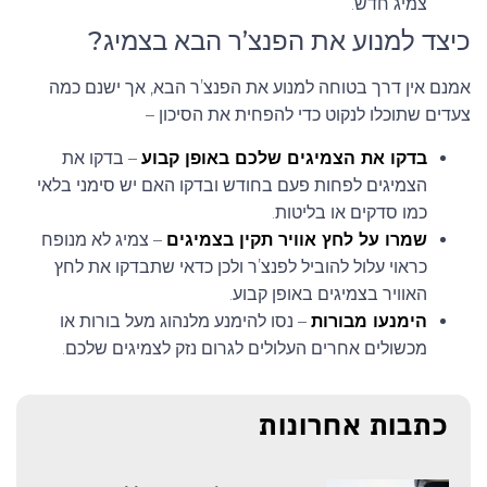
צמיג חדש.
91
כיצד למנוע את הפנצ’ר הבא בצמיג?
92
אמנם אין דרך בטוחה למנוע את הפנצ’ר הבא, אך ישנם כמה
93
צעדים שתוכלו לנקוט כדי להפחית את הסיכון –
94
בדקו את הצמיגים שלכם באופן קבוע
– בדקו את
הצמיגים לפחות פעם בחודש ובדקו האם יש סימני בלאי
95
כמו סדקים או בליטות.
96
שמרו על לחץ אוויר תקין בצמיגים
– צמיג לא מנופח
כראוי עלול להוביל לפנצ’ר ולכן כדאי שתבדקו את לחץ
97
האוויר בצמיגים באופן קבוע.
הימנעו מבורות
– נסו להימנע מלנהוג מעל בורות או
98
מכשולים אחרים העלולים לגרום נזק לצמיגים שלכם.
99
99/97
כתבות אחרונות