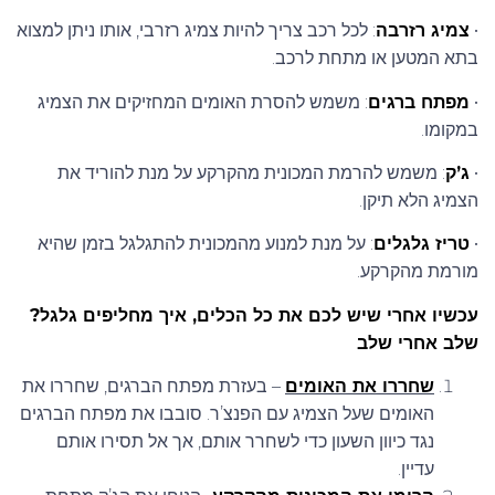
•
צמיג רזרבה
: לכל רכב צריך להיות צמיג רזרבי, אותו ניתן למצוא
114
בתא המטען או מתחת לרכב.
115/113
•
מפתח ברגים
: משמש להסרת האומים המחזיקים את הצמיג
116/113
במקומו.
116/114
•
ג’ק
: משמש להרמת המכונית מהקרקע על מנת להוריד את
הצמיג הלא תיקן.
120/116
•
טריז גלגלים
: על מנת למנוע מהמכונית להתגלגל בזמן שהיא
120/117
מורמת מהקרקע.
121/118
עכשיו אחרי שיש לכם את כל הכלים, איך מחליפים גלגל?
שלב אחרי שלב
121/119
שחררו את האומים
– בעזרת מפתח הברגים, שחררו את
121/120
האומים שעל הצמיג עם הפנצ’ר. סובבו את מפתח הברגים
75
נגד כיוון השעון כדי לשחרר אותם, אך אל תסירו אותם
עדיין.
77