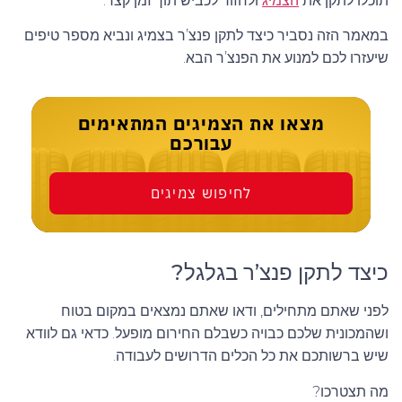
תוכלו לתקן את
הצמיג
ולחזור לכביש תוך זמן קצר.
במאמר הזה נסביר כיצד לתקן פנצ’ר בצמיג ונביא מספר טיפים
108
שיעזרו לכם למנוע את הפנצ’ר הבא.
108/106
109
מצאו את הצמיגים המתאימים
עבורכם
109/107
110
לחיפוש צמיגים
110/108
111
כיצד לתקן פנצ’ר בגלגל?
112
לפני שאתם מתחילים, ודאו שאתם נמצאים במקום בטוח
112/110
ושהמכונית שלכם כבויה כשבלם החירום מופעל. כדאי גם לוודא
שיש ברשותכם את כל הכלים הדרושים לעבודה.
113
מה תצטרכו?
113/111