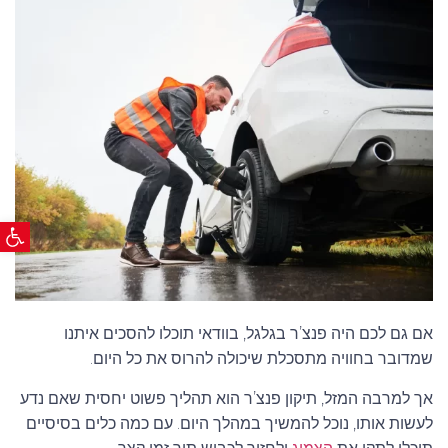
H
101
HANKOOK
P
102
LANVIGATOR
Q
102/100
GT
R
103
FARROAD
S
103/101
T
104
פתח ס
V
104/102
W
105
Y
106
אם גם לכם היה פנצ’ר בגלגל, בוודאי תוכלו להסכים איתנו
שמדובר בחוויה מתסכלת שיכולה להרוס את כל היום.
106/104
אך למרבה המזל, תיקון פנצ’ר הוא תהליך פשוט יחסית שאם נדע
107
לעשות אותו, נוכל להמשיך במהלך היום. עם כמה כלים בסיסיים
107/105