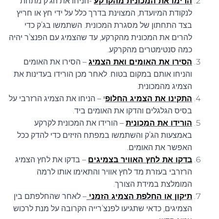
הרימו את המכונית מהקרקע
-הניחו את הג’ק מתחת
79
לנקודת המיועדת, המצוינת בדרך כלל על ידי חץ או חריץ
בצד התחתון של מסגרת המכונית. השתמשו בג’ק כדי
81
להרים את המכונית מהקרקע, עד שהצמיג עם הפנצ’ר יהיה
כמה סנטימטרים מהקרקע.
82
הסירו את האומים ואת הצמיג
– הסירו את האומים
83
והניחו אותם במקום בטוח. לאחר מכן הורידו בעדינות את
הצמיג מהמכונית.
84
התקינו את הצמיג החלופ
י – הניחו את הצמיג הרזרבי על
85
בסיס הגלגלים והדקו את האומים ביד.
הורידו את המכונית
– הורידו את המכונית לקרקע
86
באמצעות הג’ק והשתמשו במפתח הזיזים כדי להדק ככל
האפשר את האומים.
87
בדקו את לחץ האוויר בצמיגים
– בדקו את לחץ הצמיג
88
הרזרבי בעזרת מד לחץ אוויר והתאימו אותו לרמה
המומלצת במידת הצורך.
90
תיקון או החלפת הצמיג הזמני
– לאחר שהחלפתם בין
90/88
הצמיגים, כדאי שתגיעו לפנצ’רייה הקרובה על מנת לרכוש